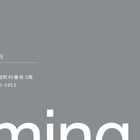
店
町45番地 5階
0-3953