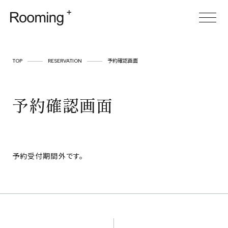
TOP
TOP
RESERVATION
予約確認画面
ABOUT
予約確認画面
SERVICE
CASES
ITEM
予約受付期間外です。
FOR BUSINESS
空間プロデュース
リースサービス
SHOP