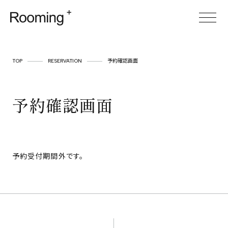
TOP
TOP
RESERVATION
予約確認画面
ABOUT
予約確認画面
SERVICE
CASES
ITEM
予約受付期間外です。
FOR BUSINESS
空間プロデュース
リースサービス
SHOP