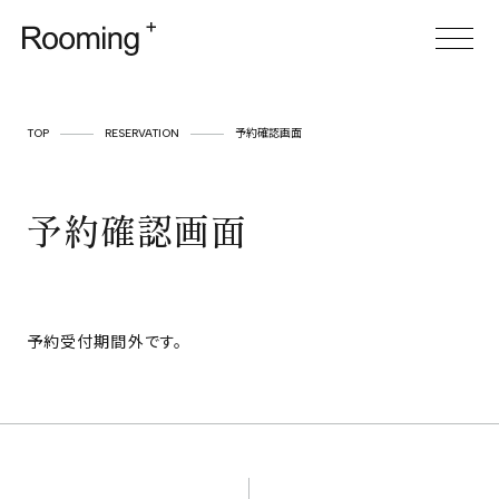
TOP
TOP
RESERVATION
予約確認画面
ABOUT
予約確認画面
SERVICE
CASES
ITEM
予約受付期間外です。
FOR BUSINESS
空間プロデュース
リースサービス
SHOP