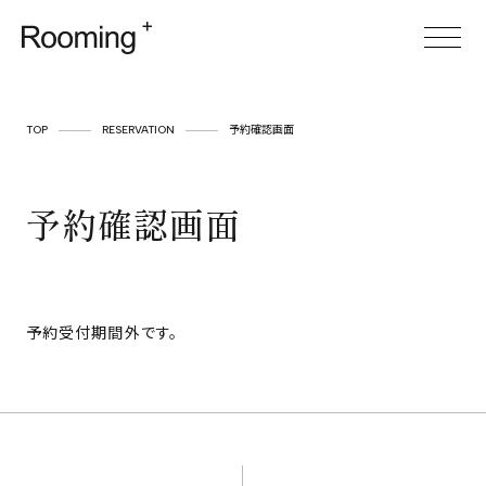
TOP
TOP
RESERVATION
予約確認画面
ABOUT
予約確認画面
SERVICE
CASES
ITEM
予約受付期間外です。
FOR BUSINESS
空間プロデュース
リースサービス
SHOP