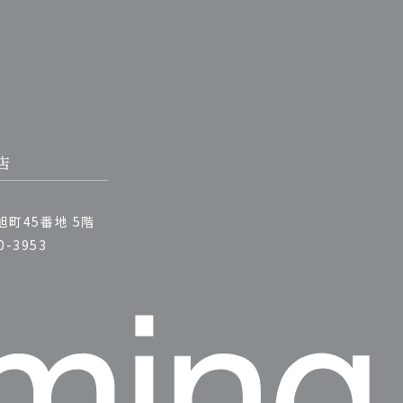
店
町45番地 5階
0-3953