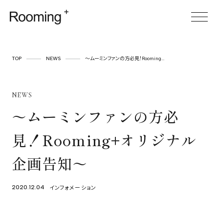
TOP
TOP
NEWS
～ムーミンファンの方必見！Rooming...
ABOUT
NEWS
SERVICE
～ムーミンファンの方必
CASES
見！Rooming+オリジナル
ITEM
企画告知～
FOR BUSINESS
空間プロデュース
インフォメーション
2020.12.04
リースサービス
SHOP