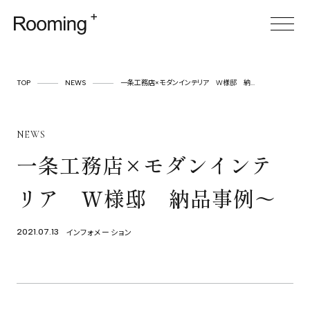
TOP
TOP
NEWS
一条工務店×モダンインテリア W様邸 納...
ABOUT
NEWS
SERVICE
一条工務店×モダンインテ
CASES
リア W様邸 納品事例～
ITEM
FOR BUSINESS
インフォメーション
2021.07.13
空間プロデュース
リースサービス
SHOP