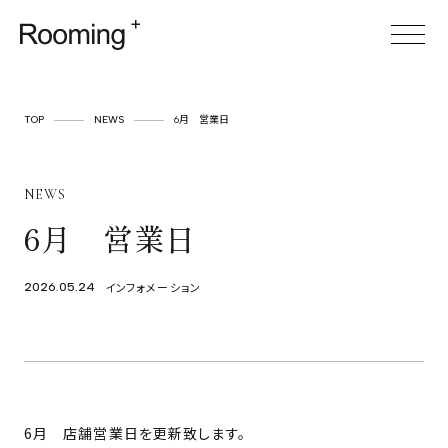
TOP
TOP
NEWS
6月 営業日
ABOUT
NEWS
SERVICE
6月 営業日
CASES
ITEM
インフォメーション
2026.05.24
FOR BUSINESS
空間プロデュース
リースサービス
6月 店舗営業日を更新致します。
SHOP