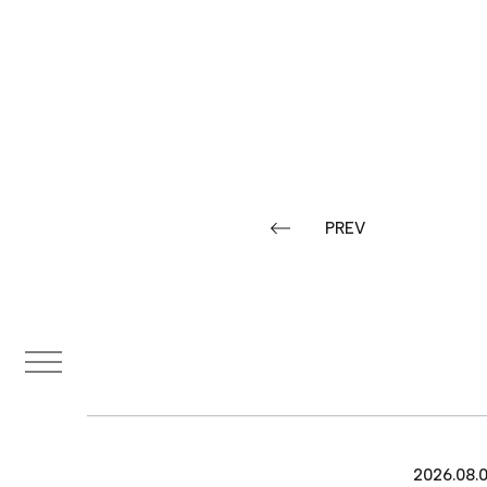
TOP
ABOUT
PREV
SERVICE
CASES
ITEM
2026.08.