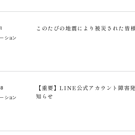
このたびの地震により被災された皆
FOR BUSINESS
1
メーション
空間プロデュース
リースサービス
SHOP
PROJECTS
【重要】LINE公式アカウント障害
28
知らせ
メーション
NEWS