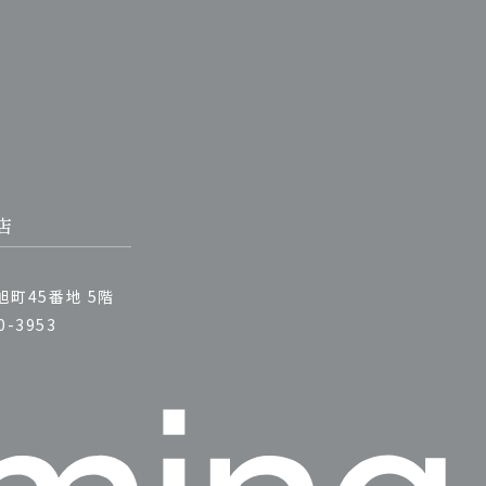
店
町45番地 5階
0-3953