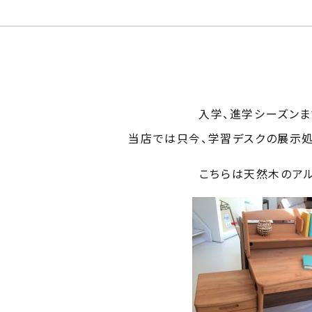
入学、進学シーズンま
当店では只今、学習デスクの展示処
こちらは天然木のア