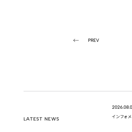
CASES
ITEM
PREV
来店予約
PRIVACY POLICY
2026.08.
インフォ
LATEST NEWS