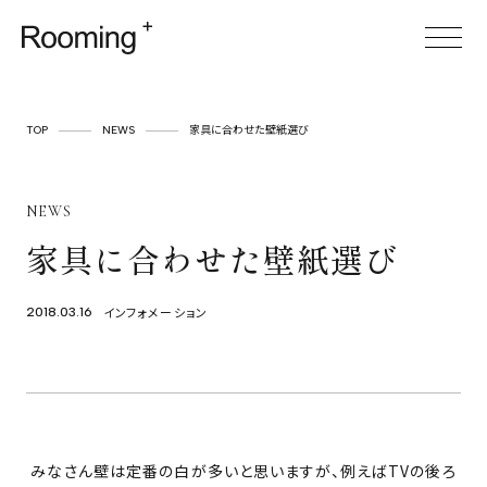
TOP
TOP
NEWS
家具に合わせた壁紙選び
ABOUT
NEWS
SERVICE
家具に合わせた壁紙選び
CASES
ITEM
インフォメーション
2018.03.16
FOR BUSINESS
空間プロデュース
リースサービス
みなさん壁は定番の白が多いと思いますが、例えばTVの後ろ
SHOP