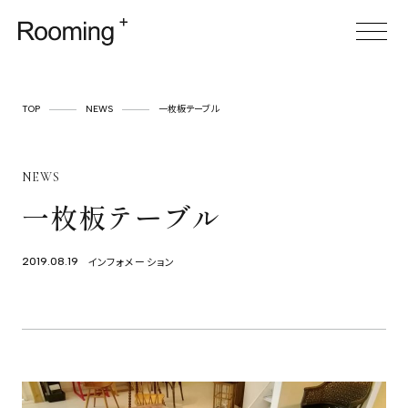
TOP
TOP
NEWS
一枚板テーブル
ABOUT
NEWS
SERVICE
一枚板テーブル
CASES
ITEM
インフォメーション
2019.08.19
FOR BUSINESS
空間プロデュース
リースサービス
SHOP