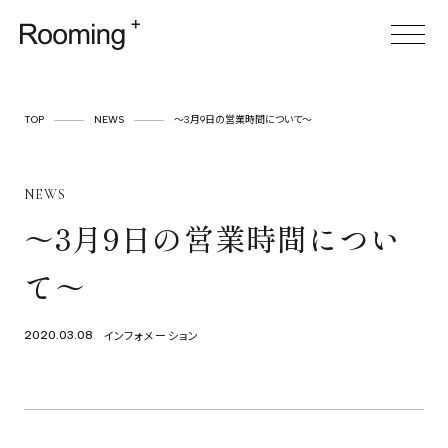
TOP
TOP
NEWS
～3月9日の営業時間について～
ABOUT
NEWS
SERVICE
～3月9日の営業時間につい
CASES
て～
ITEM
FOR BUSINESS
インフォメーション
2020.03.08
空間プロデュース
リースサービス
SHOP